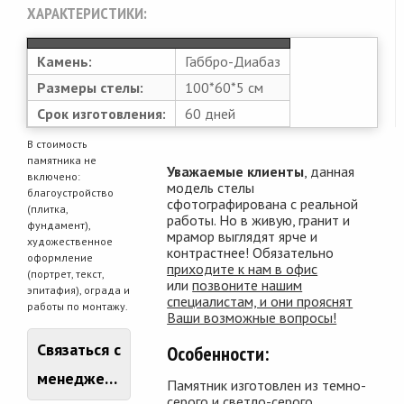
ХАРАКТЕРИСТИКИ:
Камень:
Габбро-Диабаз
Размеры стелы:
100*60*5 см
Срок изготовления:
60 дней
В стоимость
памятника не
Уважаемые клиенты
, данная
включено:
модель стелы
благоустройство
сфотографирована с реальной
(плитка,
работы. Но в живую, гранит и
фундамент),
мрамор выглядят ярче и
художественное
контрастнее! Обязательно
оформление
приходите к нам в офис
(портрет, текст,
или
позвоните нашим
эпитафия), ограда и
специалистам, и они прояснят
работы по монтажу.
Ваши возможные вопросы!
Связаться с
Особенности:
менеджером
Памятник изготовлен из темно-
серого и светло-серого