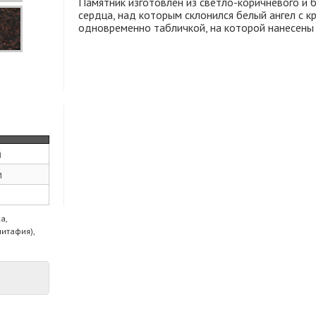
Памятник изготовлен из светло-коричневого и б
сердца, над которым склонился белый ангел с к
одновременно табличкой, на которой нанесены 
й
м
а,
питафия),