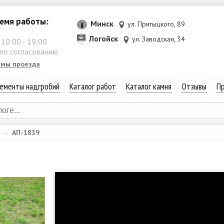
емя работы:
Минск
ул. Притыцкого, 89
Логойск
ул. Заводская, 34
:
10:00
-
19:00
 по согласованию
емы проезда
ементы надгробий
Каталог работ
Каталог камня
Отзывы
Пр
→
АП-1839