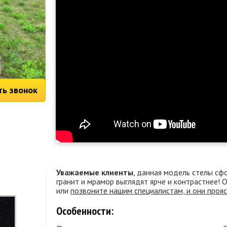
ть звонок
Уважаемые клиенты
, данная модель стелы сф
гранит и мрамор выглядят ярче и контрастнее!
или
позвоните нашим специалистам, и они проя
Особенности: