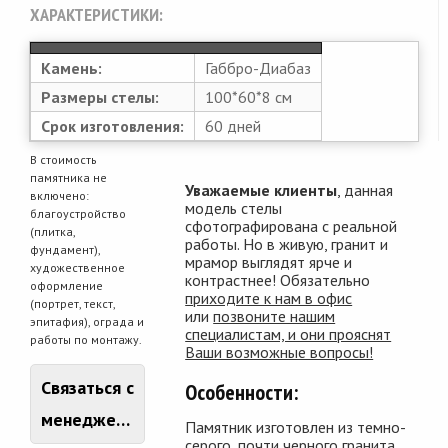
ХАРАКТЕРИСТИКИ:
Камень:
Габбро-Диабаз
Размеры стелы:
100*60*8 см
Срок изготовления:
60 дней
В стоимость
памятника не
Уважаемые клиенты
, данная
включено:
модель стелы
благоустройство
сфотографирована с реальной
(плитка,
работы. Но в живую, гранит и
фундамент),
мрамор выглядят ярче и
художественное
контрастнее! Обязательно
оформление
приходите к нам в офис
(портрет, текст,
или
позвоните нашим
эпитафия), ограда и
специалистам, и они прояснят
работы по монтажу.
Ваши возможные вопросы!
Связаться с
Особенности:
менеджером
Памятник изготовлен из темно-
серого, почти черного гранита.