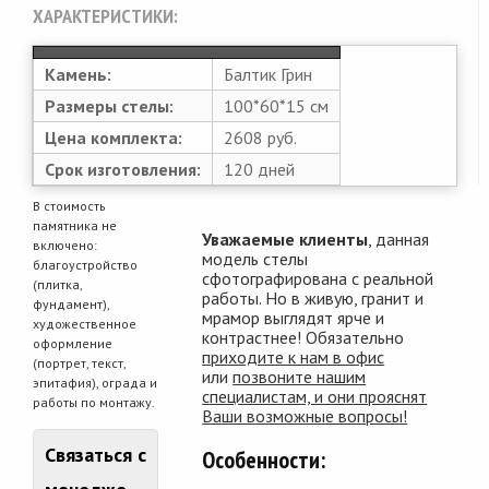
ХАРАКТЕРИСТИКИ:
Камень:
Балтик Грин
Размеры стелы:
100*60*15 см
Цена комплекта:
2608 руб.
Срок изготовления:
120 дней
В стоимость
памятника не
Уважаемые клиенты
, данная
включено:
модель стелы
благоустройство
сфотографирована с реальной
(плитка,
работы. Но в живую, гранит и
фундамент),
мрамор выглядят ярче и
художественное
контрастнее! Обязательно
оформление
приходите к нам в офис
(портрет, текст,
или
позвоните нашим
эпитафия), ограда и
специалистам, и они прояснят
работы по монтажу.
Ваши возможные вопросы!
Связаться с
Особенности: