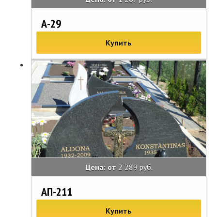
А-29
Купить
Цена: от
2 289 руб.
АП-211
Купить