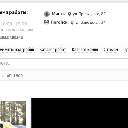
емя работы:
Минск
ул. Притыцкого, 89
Логойск
ул. Заводская, 34
:
10:00
-
19:00
 по согласованию
емы проезда
ементы надгробий
Каталог работ
Каталог камня
Отзывы
Пр
→
АП-1900