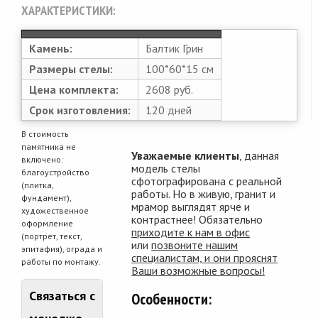
ХАРАКТЕРИСТИКИ:
Камень:
Балтик Грин
Размеры стелы:
100*60*15 см
Цена комплекта:
2608 руб.
Срок изготовления:
120 дней
В стоимость
памятника не
Уважаемые клиенты
, данная
включено:
модель стелы
благоустройство
сфотографирована с реальной
(плитка,
работы. Но в живую, гранит и
фундамент),
мрамор выглядят ярче и
художественное
контрастнее! Обязательно
оформление
приходите к нам в офис
(портрет, текст,
или
позвоните нашим
эпитафия), ограда и
специалистам, и они прояснят
работы по монтажу.
Ваши возможные вопросы!
Связаться с
Особенности: