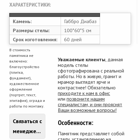
ХАРАКТЕРИСТИКИ:
Камень:
Габбро Диабаз
Размеры стелы:
100*60*5 см
Срок изготовления:
60 дней
В стоимость
памятника не
Уважаемые клиенты
, данная
включено:
модель стелы
благоустройство
сфотографирована с реальной
(плитка,
работы. Но в живую, гранит и
фундамент),
мрамор выглядят ярче и
художественное
контрастнее! Обязательно
оформление
приходите к нам в офис
(портрет, текст,
или
позвоните нашим
эпитафия), ограда и
специалистам, и они прояснят
работы по монтажу.
Ваши возможные вопросы!
Связаться с
Особенности:
менеджером
Памятник представляет собой
стелу, установленную на