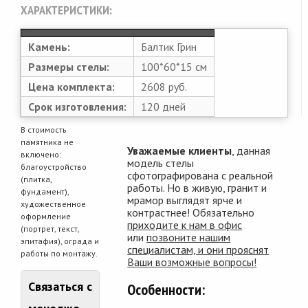
ХАРАКТЕРИСТИКИ:
Камень:
Балтик Грин
Размеры стелы:
100*60*15 см
Цена комплекта:
2608 руб.
Срок изготовления:
120 дней
В стоимость
памятника не
Уважаемые клиенты
, данная
включено:
модель стелы
благоустройство
сфотографирована с реальной
(плитка,
работы. Но в живую, гранит и
фундамент),
мрамор выглядят ярче и
художественное
контрастнее! Обязательно
оформление
приходите к нам в офис
(портрет, текст,
или
позвоните нашим
эпитафия), ограда и
специалистам, и они прояснят
работы по монтажу.
Ваши возможные вопросы!
Связаться с
Особенности: