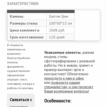
ХАРАКТЕРИСТИКИ:
Камень:
Балтик Грин
Размеры стелы:
100*60*15 см
Цена комплекта:
2608 руб.
Срок изготовления:
120 дней
В стоимость
памятника не
Уважаемые клиенты
, данная
включено:
модель стелы
благоустройство
сфотографирована с реальной
(плитка,
работы. Но в живую, гранит и
фундамент),
мрамор выглядят ярче и
художественное
контрастнее! Обязательно
оформление
приходите к нам в офис
(портрет, текст,
или
позвоните нашим
эпитафия), ограда и
специалистам, и они прояснят
работы по монтажу.
Ваши возможные вопросы!
Связаться с
Особенности: