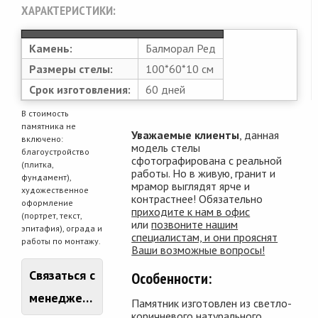
ХАРАКТЕРИСТИКИ:
Камень:
Балморал Ред
Размеры стелы:
100*60*10 см
Срок изготовления:
60 дней
В стоимость
памятника не
Уважаемые клиенты
, данная
включено:
модель стелы
благоустройство
сфотографирована с реальной
(плитка,
работы. Но в живую, гранит и
фундамент),
мрамор выглядят ярче и
художественное
контрастнее! Обязательно
оформление
приходите к нам в офис
(портрет, текст,
или
позвоните нашим
эпитафия), ограда и
специалистам, и они прояснят
работы по монтажу.
Ваши возможные вопросы!
Связаться с
Особенности:
менеджером
Памятник изготовлен из светло-
коричневого натурального