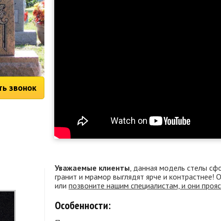
ть звонок
Уважаемые клиенты
, данная модель стелы сф
гранит и мрамор выглядят ярче и контрастнее!
или
позвоните нашим специалистам, и они проя
Особенности: