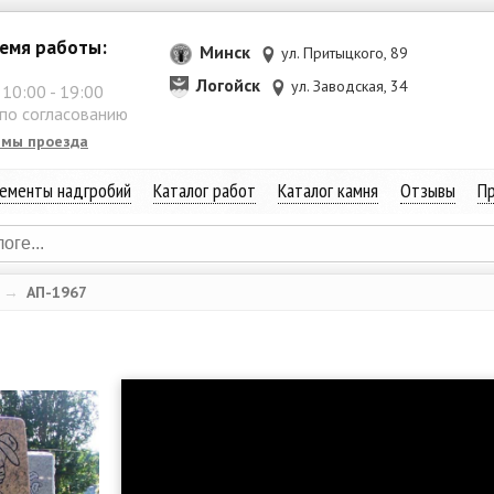
емя работы:
Минск
ул. Притыцкого, 89
Логойск
ул. Заводская, 34
:
10:00
-
19:00
 по согласованию
емы проезда
ементы надгробий
Каталог работ
Каталог камня
Отзывы
Пр
→
АП-1967