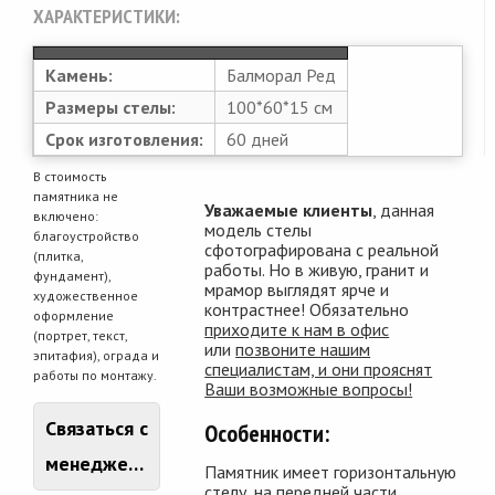
ХАРАКТЕРИСТИКИ:
Камень:
Балморал Ред
Размеры стелы:
100*60*15 см
Срок изготовления:
60 дней
В стоимость
памятника не
Уважаемые клиенты
, данная
включено:
модель стелы
благоустройство
сфотографирована с реальной
(плитка,
работы. Но в живую, гранит и
фундамент),
мрамор выглядят ярче и
художественное
контрастнее! Обязательно
оформление
приходите к нам в офис
(портрет, текст,
или
позвоните нашим
эпитафия), ограда и
специалистам, и они прояснят
работы по монтажу.
Ваши возможные вопросы!
Связаться с
Особенности:
менеджером
Памятник имеет горизонтальную
стелу, на передней части