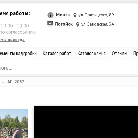
емя работы:
Минск
ул. Притыцкого, 89
Логойск
ул. Заводская, 34
:
10:00
-
19:00
 по согласованию
емы проезда
ементы надгробий
Каталог работ
Каталог камня
Отзывы
Пр
→
АП-2057