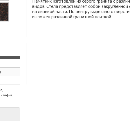
Памятник изготовлен из серого гранита с разл
видов. Стела представляет собой закругленно
на лицевой части. По центру вырезано отверст
выложен различной гранитной плиткой.
м
а,
питафия),