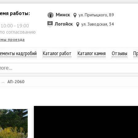
емя работы:
Минск
ул. Притыцкого, 89
Логойск
ул. Заводская, 34
:
10:00
-
19:00
 по согласованию
емы проезда
ементы надгробий
Каталог работ
Каталог камня
Отзывы
Пр
→
АП-2060