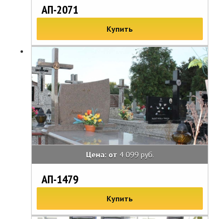
АП-2071
Купить
Цена: от
4 099 руб.
АП-1479
Купить