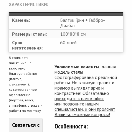
ХАРАКТЕРИСТИКИ:
Камень:
Балтик Грин + Габбро-
Диабаз
Размеры стелы:
100*80*8 см
Срок
60 дней
изготовления:
В стоимость
памятника не
Уважаемые клиенты
, данная
включено:
модель стелы
благоустройство
сфотографирована с реальной
(плитка,
работы. Но в живую, гранит и
фундамент),
мрамор выглядят ярче и
художественное
контрастнее! Обязательно
оформление
приходите к нам в офис
(портрет, текст,
или
позвоните нашим
эпитафия), ограда и
специалистам, и они прояснят
работы по монтажу.
Ваши возможные вопросы!
Связаться с
Особенности: