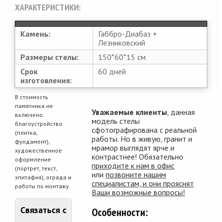
ХАРАКТЕРИСТИКИ:
Камень:
Габбро-Диабаз +
Лезниковский
Размеры стелы:
150*60*15 см
Срок
60 дней
изготовления:
В стоимость
памятника не
Уважаемые клиенты
, данная
включено:
модель стелы
благоустройство
сфотографирована с реальной
(плитка,
работы. Но в живую, гранит и
фундамент),
мрамор выглядят ярче и
художественное
контрастнее! Обязательно
оформление
приходите к нам в офис
(портрет, текст,
или
позвоните нашим
эпитафия), ограда и
специалистам, и они прояснят
работы по монтажу.
Ваши возможные вопросы!
Связаться с
Особенности: