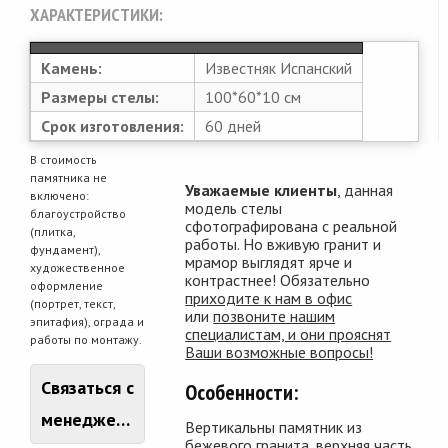
ХАРАКТЕРИСТИКИ:
Камень:
Известняк Испанский
Размеры стелы:
100*60*10 см
Срок изготовления:
60 дней
В стоимость
памятника не
Уважаемые клиенты
, данная
включено:
модель стелы
благоустройство
сфотографирована с реальной
(плитка,
работы. Но вживую гранит и
фундамент),
мрамор выглядят ярче и
художественное
контрастнее! Обязательно
оформление
приходите к нам в офис
(портрет, текст,
или
позвоните нашим
эпитафия), ограда и
специалистам, и они прояснят
работы по монтажу.
Ваши возможные вопросы!
Связаться с
Особенности:
менеджером
Вертикальны памятник из
бежевого гранита, верхняя часть