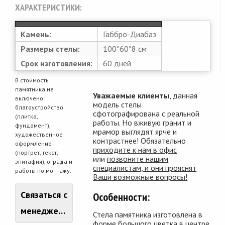
ХАРАКТЕРИСТИКИ:
Камень:
Габбро-Диабаз
Размеры стелы:
100*60*8 см
Срок изготовления:
60 дней
В стоимость
памятника не
Уважаемые клиенты
, данная
включено:
модель стелы
благоустройство
сфотографирована с реальной
(плитка,
работы. Но вживую гранит и
фундамент),
мрамор выглядят ярче и
художественное
контрастнее! Обязательно
оформление
приходите к нам в офис
(портрет, текст,
или
позвоните нашим
эпитафия), ограда и
специалистам, и они прояснят
работы по монтажу.
Ваши возможные вопросы!
Связаться с
Особенности:
менеджером
Стела памятника изготовлена в
форме большого цветка в центре