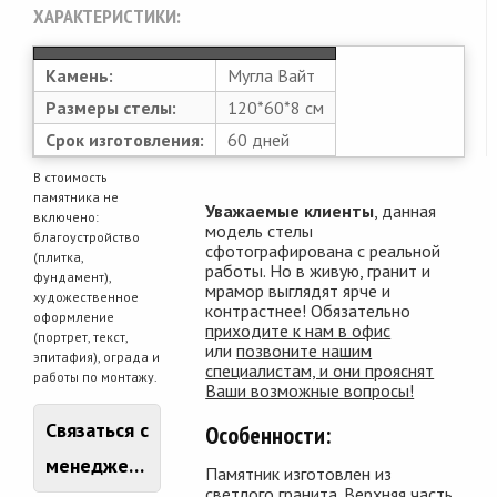
ХАРАКТЕРИСТИКИ:
Камень:
Мугла Вайт
Размеры стелы:
120*60*8 см
Срок изготовления:
60 дней
В стоимость
памятника не
Уважаемые клиенты
, данная
включено:
модель стелы
благоустройство
сфотографирована с реальной
(плитка,
работы. Но в живую, гранит и
фундамент),
мрамор выглядят ярче и
художественное
контрастнее! Обязательно
оформление
приходите к нам в офис
(портрет, текст,
или
позвоните нашим
эпитафия), ограда и
специалистам, и они прояснят
работы по монтажу.
Ваши возможные вопросы!
Связаться с
Особенности:
менеджером
Памятник изготовлен из
светлого гранита. Верхняя часть