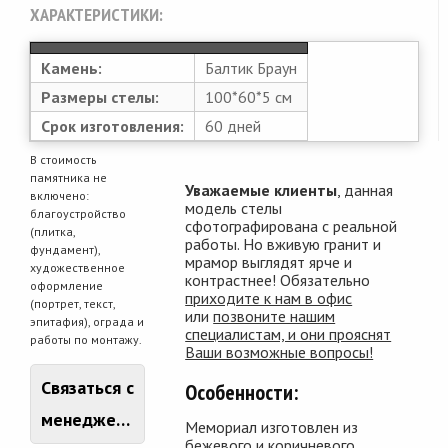
ХАРАКТЕРИСТИКИ:
Камень:
Балтик Браун
Размеры стелы:
100*60*5 см
Срок изготовления:
60 дней
В стоимость
памятника не
Уважаемые клиенты
, данная
включено:
модель стелы
благоустройство
сфотографирована с реальной
(плитка,
работы. Но вживую гранит и
фундамент),
мрамор выглядят ярче и
художественное
контрастнее! Обязательно
оформление
приходите к нам в офис
(портрет, текст,
или
позвоните нашим
эпитафия), ограда и
специалистам, и они прояснят
работы по монтажу.
Ваши возможные вопросы!
Связаться с
Особенности:
менеджером
Мемориал изготовлен из
бежевого и коричневого