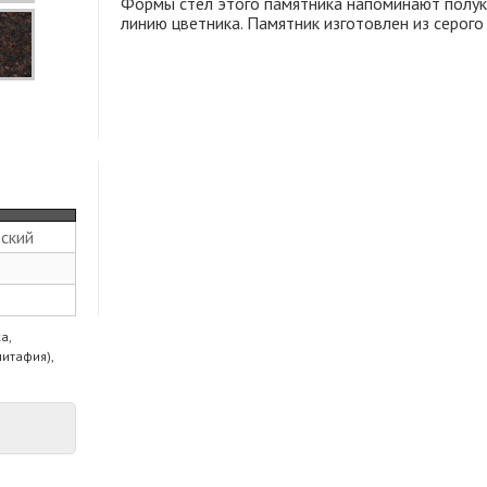
Формы стел этого памятника напоминают полука
линию цветника. Памятник изготовлен из серого
ский
а,
питафия),