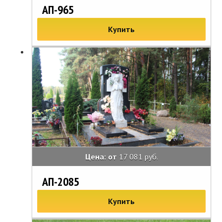
АП-965
Купить
Цена: от
17 081 руб.
АП-2085
Купить