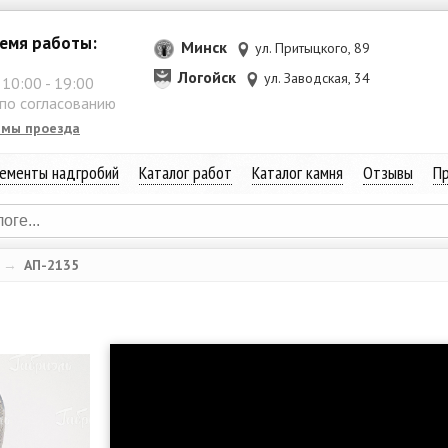
емя работы:
Минск
ул. Притыцкого, 89
Логойск
ул. Заводская, 34
:
10:00
-
19:00
 по согласованию
емы проезда
ементы надгробий
Каталог работ
Каталог камня
Отзывы
Пр
→
АП-2135