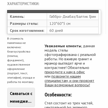
ХАРАКТЕРИСТИКИ:
Камень:
Габбро-Диабаз/Балтик Грин
Размеры стелы:
120*60*5 см
Срок изготовления:
60 дней
В стоимость
памятника не
Уважаемые клиенты
, данная
включено:
модель стелы
благоустройство
сфотографирована с реальной
(плитка,
работы. Но вживую гранит и
фундамент),
мрамор выглядят ярче и
художественное
контрастнее! Обязательно
оформление
приходите к нам в офис
(портрет, текст,
или
позвоните нашим
эпитафия), ограда и
специалистам, и они прояснят
работы по монтажу.
Ваши возможные вопросы!
Связаться с
Особенности:
менеджером
Стел состоит из трех частей,
центральной (из зеленого