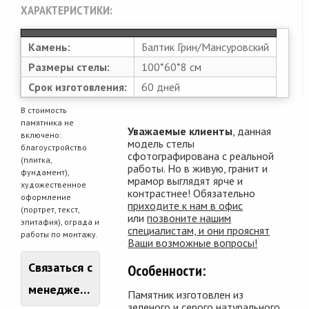
ХАРАКТЕРИСТИКИ:
Камень:
Балтик Грин/Мансуровский
Размеры стелы:
100*60*8 см
Срок изготовления:
60 дней
В стоимость
памятника не
Уважаемые клиенты
, данная
включено:
модель стелы
благоустройство
сфотографирована с реальной
(плитка,
работы. Но в живую, гранит и
фундамент),
мрамор выглядят ярче и
художественное
контрастнее! Обязательно
оформление
приходите к нам в офис
(портрет, текст,
или
позвоните нашим
эпитафия), ограда и
специалистам, и они прояснят
работы по монтажу.
Ваши возможные вопросы!
Связаться с
Особенности:
менеджером
Памятник изготовлен из
зеленого и серого натурального