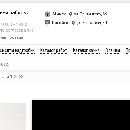
емя работы:
Минск
ул. Притыцкого, 89
Логойск
ул. Заводская, 34
:
10:00
-
19:00
 по согласованию
емы проезда
ементы надгробий
Каталог работ
Каталог камня
Отзывы
Пр
→
АП-2192