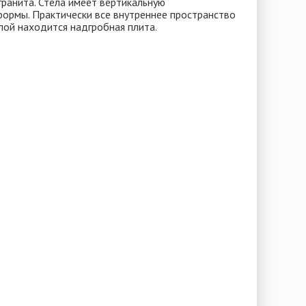
гранита. Стела имеет вертикальную
формы. Практически все внутреннее пространство
лой находится надгробная плита.