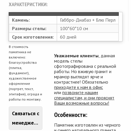
ХАРАКТЕРИСТИКИ:
Камень:
Габбро-Диабаз + Блю Перл
Размеры стелы:
100*60*10 см
Срок изготовления:
60 дней
В стоимость
памятника не
Уважаемые клиенты
, данная
включено:
модель стелы
благоустройство
сфотографирована с реальной
(плитка,
работы. Но вживую гранит и
фундамент),
мрамор выглядят ярче и
художественное
контрастнее! Обязательно
оформление
приходите к нам в офис
(портрет, текст,
или
позвоните нашим
эпитафия), ограда и
специалистам, и они прояснят
работы по монтажу.
Ваши возможные вопросы!
Связаться с
Особенности:
менеджером
Памятник изготовлен из черного
и синего натурального гранита.