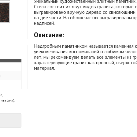
Уникальный художественный элитный памятник, 
Стела состоит из двух видов гранита, которые 
выгравировано вручную дерево со свисающими в
на две части. На обоих частях выгравированы к
надписей.
Описание:
Надгробным памятником называется каменная к
увековечивания воспоминаний о любимом чело
лет, мы рекомендуем делать все элементы из гр
характеризующие гранит как прочный, сверхсто
материал.
м
а,
питафия),