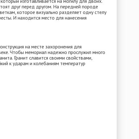
который изготавливается на могилу для двоих.
стоят друг перед другом. На передней породе
еткам, которое визуально разделяет одну стелу
ресты. И находится место для нанесения
онструкция на месте захоронения для
веке. Чтобы мемориал надежно прослужил много
анита. Гранит славится своими свойствами,
йкий к ударам и колебаниям температур