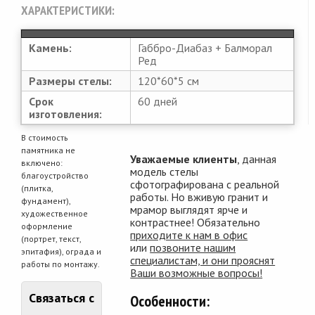
ХАРАКТЕРИСТИКИ:
Камень:
Габбро-Диабаз + Балморал
Ред
Размеры стелы:
120*60*5 см
Срок
60 дней
изготовления:
В стоимость
памятника не
Уважаемые клиенты
, данная
включено:
модель стелы
благоустройство
сфотографирована с реальной
(плитка,
работы. Но вживую гранит и
фундамент),
мрамор выглядят ярче и
художественное
контрастнее! Обязательно
оформление
приходите к нам в офис
(портрет, текст,
или
позвоните нашим
эпитафия), ограда и
специалистам, и они прояснят
работы по монтажу.
Ваши возможные вопросы!
Связаться с
Особенности: