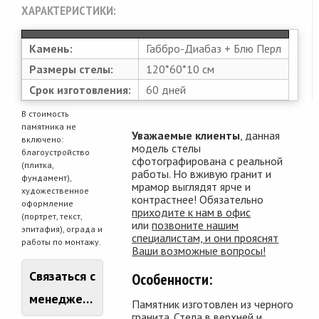
ХАРАКТЕРИСТИКИ:
Камень:
Габбро-Диабаз + Блю Перл
Размеры стелы:
120*60*10 см
Срок изготовления:
60 дней
В стоимость
памятника не
Уважаемые клиенты
, данная
включено:
модель стелы
благоустройство
сфотографирована с реальной
(плитка,
работы. Но вживую гранит и
фундамент),
мрамор выглядят ярче и
художественное
контрастнее! Обязательно
оформление
приходите к нам в офис
(портрет, текст,
или
позвоните нашим
эпитафия), ограда и
специалистам, и они прояснят
работы по монтажу.
Ваши возможные вопросы!
Связаться с
Особенности:
менеджером
Памятник изготовлен из черного
гранита. Стела в верхней и