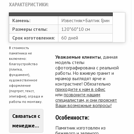
ХАРАКТЕРИСТИКИ:
Камень:
Известняк+Балтик Грин
Размеры стелы:
120*60*10 см
Срок изготовления:
60 дней
В стоимость
памятника не
Уважаемые клиенты
, данная
включено:
модель стелы
благоустройство
сфотографирована с реальной
(плитка,
работы. Но вживую гранит и
фундамент),
мрамор выглядят ярче и
художественное
контрастнее! Обязательно
оформление
приходите к нам в офис
(портрет, текст,
или
позвоните нашим
эпитафия), ограда и
специалистам, и они прояснят
работы по монтажу.
Ваши возможные вопросы!
Связаться с
Особенности:
менеджером
Памятник изготовлен из
бежевого и зеленого