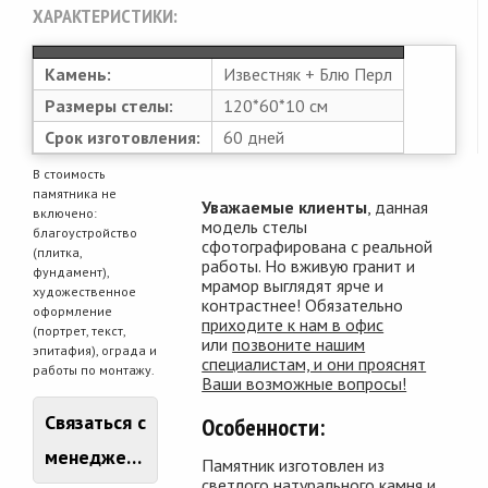
ХАРАКТЕРИСТИКИ:
Камень:
Известняк + Блю Перл
Размеры стелы:
120*60*10 см
Срок изготовления:
60 дней
В стоимость
памятника не
Уважаемые клиенты
, данная
включено:
модель стелы
благоустройство
сфотографирована с реальной
(плитка,
работы. Но вживую гранит и
фундамент),
мрамор выглядят ярче и
художественное
контрастнее! Обязательно
оформление
приходите к нам в офис
(портрет, текст,
или
позвоните нашим
эпитафия), ограда и
специалистам, и они прояснят
работы по монтажу.
Ваши возможные вопросы!
Связаться с
Особенности:
менеджером
Памятник изготовлен из
светлого натурального камня и