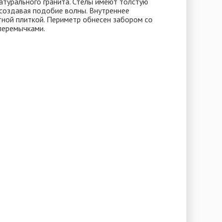
атурального гранита. Стелы имеют толстую
 создавая подобие волны. Внутреннее
тной плиткой. Периметр обнесен забором со
перемычками.