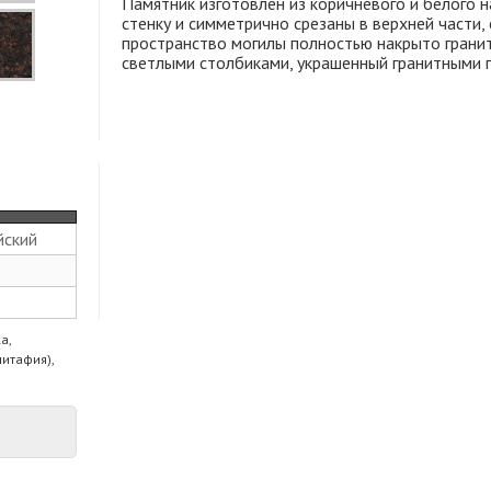
Памятник изготовлен из коричневого и белого н
стенку и симметрично срезаны в верхней части,
пространство могилы полностью накрыто грани
светлыми столбиками, украшенный гранитными 
йский
а,
питафия),