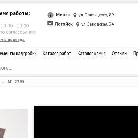
емя работы:
Минск
ул. Притыцкого, 89
Логойск
ул. Заводская, 34
:
10:00
-
19:00
 по согласованию
емы проезда
ементы надгробий
Каталог работ
Каталог камня
Отзывы
Пр
→
АП-2295