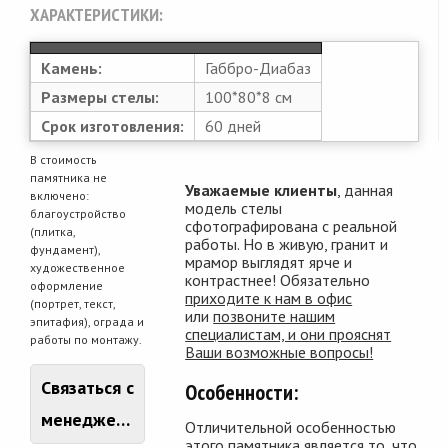
ХАРАКТЕРИСТИКИ:
Камень:
Габбро-Диабаз
Размеры стелы:
100*80*8 см
Срок изготовления:
60 дней
В стоимость
памятника не
Уважаемые клиенты
, данная
включено:
модель стелы
благоустройство
сфотографирована с реальной
(плитка,
работы. Но в живую, гранит и
фундамент),
мрамор выглядят ярче и
художественное
контрастнее! Обязательно
оформление
приходите к нам в офис
(портрет, текст,
или
позвоните нашим
эпитафия), ограда и
специалистам, и они прояснят
работы по монтажу.
Ваши возможные вопросы!
Связаться с
Особенности:
менеджером
Отличительной особенностью
этого памятника является то, что