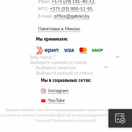
Viber:
+375 (29) 191-40-32
,
MTC:
+375 (33) 900-52-95
,
E-mail:
office@gabriel.by
Памятники в Минске
.
Мы принимаем:
Ваш город
?
Выберите нужный из списка
Выберите памятник
Выберите нужный из списка
Мы в социальных сетях:
Instagram
YouTube
Данный интернет-сайт носит информационный характер и ни при каких
условиях не является публичной офертой, которая определяется положением
Статьи 407 Гражданского кодекса РБ.