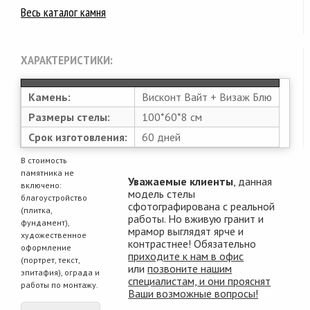
Весь каталог камня
ХАРАКТЕРИСТИКИ:
Камень:
Висконт Вайт + Визаж Блю
Размеры стелы:
100*60*8 см
Срок изготовления:
60 дней
В стоимость
памятника не
Уважаемые клиенты
, данная
включено:
модель стелы
благоустройство
сфотографирована с реальной
(плитка,
работы. Но вживую гранит и
фундамент),
мрамор выглядят ярче и
художественное
контрастнее! Обязательно
оформление
приходите к нам в офис
(портрет, текст,
или
позвоните нашим
эпитафия), ограда и
специалистам, и они прояснят
работы по монтажу.
Ваши возможные вопросы!