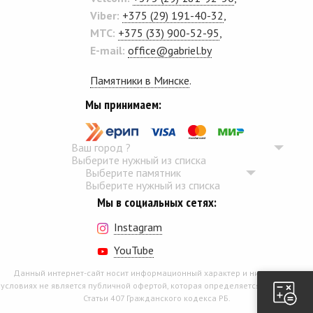
Viber:
+375 (29) 191-40-32
,
MTC:
+375 (33) 900-52-95
,
E-mail:
office@gabriel.by
Памятники в Минске
.
Мы принимаем:
Ваш город
?
Выберите нужный из списка
Выберите памятник
Выберите нужный из списка
Мы в социальных сетях:
Instagram
YouTube
Данный интернет-сайт носит информационный характер и ни при каких
условиях не является публичной офертой, которая определяется положением
Статьи 407 Гражданского кодекса РБ.