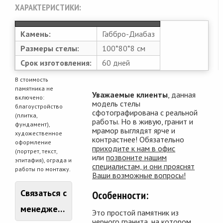
ХАРАКТЕРИСТИКИ:
Камень:
Габбро-Диабаз
Размеры стелы:
100*80*8 см
Срок изготовления:
60 дней
В стоимость
памятника не
Уважаемые клиенты
, данная
включено:
модель стелы
благоустройство
сфотографирована с реальной
(плитка,
работы. Но в живую, гранит и
фундамент),
мрамор выглядят ярче и
художественное
контрастнее! Обязательно
оформление
приходите к нам в офис
(портрет, текст,
или
позвоните нашим
эпитафия), ограда и
специалистам, и они прояснят
работы по монтажу.
Ваши возможные вопросы!
Связаться с
Особенности:
менеджером
Это простой памятник из
черного гранита, на котором