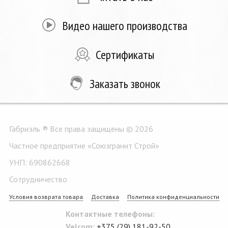
Видео нашего производства
Сертификаты
Заказать звонок
Габриэль ® Все права защищены © 2026
Частное предприятие «Союзгранит Строй»
УНП: 690862668
Сотрудничество
Условия возврата товара
Доставка
Политика конфиденциальности
Контактные телефоны:
Velcom:
+375 (29) 181-92-50
,