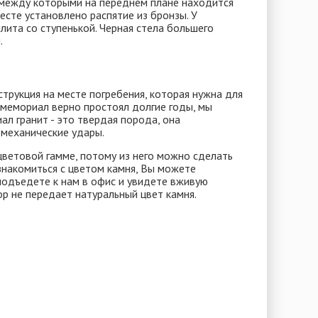
 между которыми на переднем плане находится
есте установлено распятие из бронзы. У
лита со ступенькой. Черная стела большего
.
струкция на месте погребения, которая нужна для
 мемориал верно простоял долгие годы, мы
ал гранит - это твердая порода, она
механические удары.
ветовой гамме, потому из него можно сделать
знакомиться с цветом камня, Вы можете
 подъедете к нам в офис и увидете вживую
р не передает натуральный цвет камня.