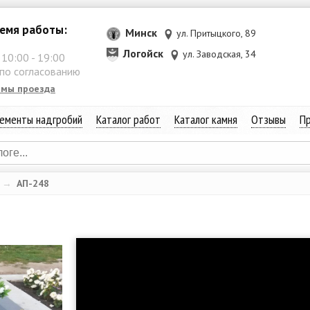
емя работы:
Минск
ул. Притыцкого, 89
Логойск
ул. Заводская, 34
:
10:00
-
19:00
 по согласованию
емы проезда
ементы надгробий
Каталог работ
Каталог камня
Отзывы
Пр
→
АП-248