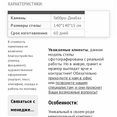
ХАРАКТЕРИСТИКИ:
Камень:
Габбро-Диабаз
Размеры стелы:
140*140*15 см.
Срок изготовления:
60 дней
В стоимость
памятника не
Уважаемые клиенты
, данная
включено:
модель стелы
благоустройство
сфотографирована с реальной
(плитка,
работы. Но в живую, гранит и
фундамент),
мрамор выглядят ярче и
художественное
контрастнее! Обязательно
оформление
приходите к нам в офис
(портрет, текст,
или
позвоните нашим
эпитафия), ограда и
специалистам, и они прояснят
работы по монтажу.
Ваши возможные вопросы!
Связаться с
Особенности:
менеджером
Уникальный в своем роде
мемориальный комплекс,