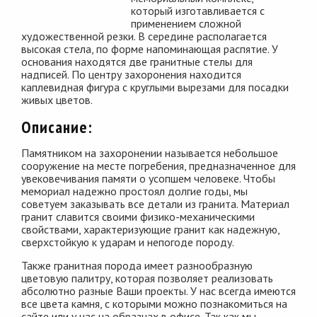
который изготавливается с
применением сложной
художественной резки. В середине располагается
высокая стела, по форме напоминающая распятие. У
основания находятся две гранитные стелы для
надписей. По центру захоронения находится
каплевидная фигура с круглыми вырезами для посадки
живых цветов.
Описание:
Памятником на захоронении называется небольшое
сооружение на месте погребения, предназначенное для
увековечивания памяти о усопшем человеке. Чтобы
мемориал надежно простоял долгие годы, мы
советуем заказывать все детали из гранита. Материал
гранит славится своими физико-механическими
свойствами, характеризующие гранит как надежную,
сверхстойкую к ударам и непогоде породу.
Также гранитная порода имеет разнообразную
цветовую палитру, которая позволяет реализовать
абсолютно разные Ваши проекты. У нас всегда имеются
все цвета камня, с которыми можно познакомиться на
сайте или у нас на образцах в офисе. Так как мы