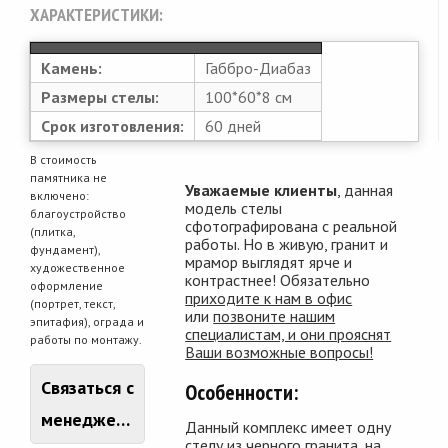
ХАРАКТЕРИСТИКИ:
Камень:
Габбро-Диабаз
Размеры стелы:
100*60*8 см
Срок изготовления:
60 дней
В стоимость
памятника не
Уважаемые клиенты
, данная
включено:
модель стелы
благоустройство
сфотографирована с реальной
(плитка,
работы. Но в живую, гранит и
фундамент),
мрамор выглядят ярче и
художественное
контрастнее! Обязательно
оформление
приходите к нам в офис
(портрет, текст,
или
позвоните нашим
эпитафия), ограда и
специалистам, и они прояснят
работы по монтажу.
Ваши возможные вопросы!
Связаться с
Особенности:
менеджером
Данный комплекс имеет одну
стелу из черного гранита, на