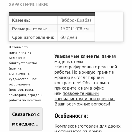
ХАРАКТЕРИСТИКИ:
Камень:
Габбро-Диабаз
Размеры стелы:
150*110*8 см
Срок изготовления:
60 дней
В стоимость
памятника не
Уважаемые клиенты
, данная
включено:
модель стелы
благоустройство
сфотографирована с реальной
(плитка,
работы. Но в живую, гранит и
фундамент),
мрамор выглядят ярче и
художественное
контрастнее! Обязательно
оформление
приходите к нам в офис
(портрет, текст,
или
позвоните нашим
эпитафия), ограда и
специалистам, и они прояснят
работы по монтажу.
Ваши возможные вопросы!
Связаться с
Особенности:
менеджером
Комплекс изготовлен для двоих
и отличается от других