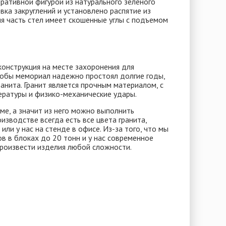
оративной фигурой из натурального зеленого
вка закруглений и установлено распятие из
яя часть стел имеет скошенные углы с подъемом
конструкция на месте захоронения для
тобы мемориал надежно простоял долгие годы,
анита. Гранит является прочным материалом, с
ературы и физико-механические удары.
ме, а значит из него можно выполнить
зводстве всегда есть все цвета гранита,
ли у нас на стенде в офисе. Из-за того, что мы
в в блоках до 20 тонн и у нас современное
роизвести изделия любой сложности.