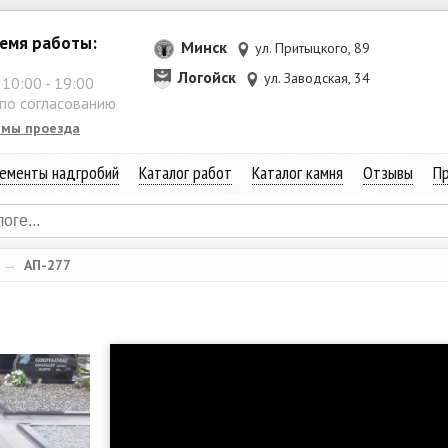
емя работы:
Минск
ул. Притыцкого, 89
Логойск
ул. Заводская, 34
:
10:00
-
19:00
 по согласованию
емы проезда
ементы надгробий
Каталог работ
Каталог камня
Отзывы
Пр
→
АП-277