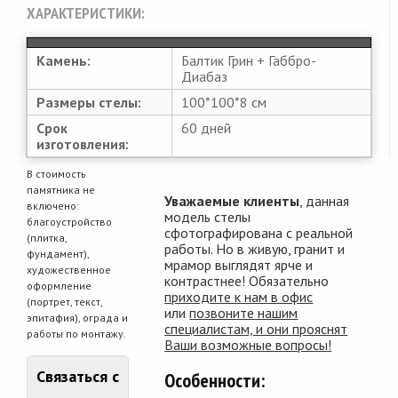
ХАРАКТЕРИСТИКИ:
Камень:
Балтик Грин + Габбро-
Диабаз
Размеры стелы:
100*100*8 см
Срок
60 дней
изготовления:
В стоимость
памятника не
Уважаемые клиенты
, данная
включено:
модель стелы
благоустройство
сфотографирована с реальной
(плитка,
работы. Но в живую, гранит и
фундамент),
мрамор выглядят ярче и
художественное
контрастнее! Обязательно
оформление
приходите к нам в офис
(портрет, текст,
или
позвоните нашим
эпитафия), ограда и
специалистам, и они прояснят
работы по монтажу.
Ваши возможные вопросы!
Связаться с
Особенности: