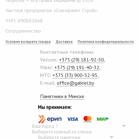
Частное предприятие «Союзгранит Строй»
УНП: 690862668
Сотрудничество
Условия возврата товара
Доставка
Политика конфиденциальности
Контактные телефоны:
Velcom:
+375 (29) 181-92-50
,
Viber:
+375 (29) 191-40-32
,
MTC:
+375 (33) 900-52-95
,
E-mail:
office@gabriel.by
Памятники в Минске
.
Мы принимаем:
Ваш город
?
Выберите нужный из списка
Выберите памятник