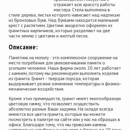
отражает всю красоту работы
мастера. Стела выполнена в
стиле дерева, листья которого нависают над надписью
из бронзовых букв. Над буквами находится маленький
крест с распятием. Цветник аккуратно оформлен из
гранитных кирпичиков, которые разделяют на две
части землю с цветами и желтый песок.
Описание:
Памятник на могилу - это комплексное сооружение на
месте погребения для увековечивания памяти о
усопшем человеке. Наша фирма около 20 лет работает
с камнем, потому мы рекомендуем выполнять изделия
из гранита. Гранит - твердая порода, которая
выдерживает резкие изменения температуры и физико-
механические воздействия.
Кроме этих преимуществ, гранит имеет многообразную
цветовую гамму, что позволяет осуществить
абсолютно разные Ваши задумки. На складе всегда
имеются все цвета гранита, которые вы можете
посмотреть в палитре на сайте или у нас на образцах в
офисе. Благодаря тому, что мы привозим камень
напрямую из зарубежных карьеров в блоках до 20 тонн