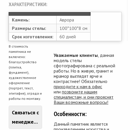
ХАРАКТЕРИСТИКИ:
Камень:
Аврора
Размеры стелы:
100*100*8 см
Срок изготовления:
60 дней
В стоимость
памятника не
Уважаемые клиенты
, данная
включено:
модель стелы
благоустройство
сфотографирована с реальной
(плитка,
работы. Но в живую, гранит и
фундамент),
мрамор выглядят ярче и
художественное
контрастнее! Обязательно
оформление
приходите к нам в офис
(портрет, текст,
или
позвоните нашим
эпитафия), ограда и
специалистам, и они прояснят
работы по монтажу.
Ваши возможные вопросы!
Связаться с
Особенности:
менеджером
Данный памятник является
произведением искусства и