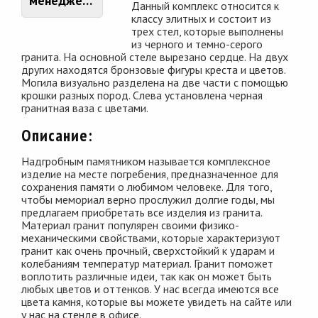
менеджером
Данный комплекс относится к
классу элитных и состоит из
трех стел, которые выполнены
из черного и темно-серого
гранита. На основной стеле вырезано сердце. На двух
других находятся бронзовые фигуры креста и цветов.
Могила визуально разделена на две части с помощью
крошки разных пород. Слева установлена черная
гранитная ваза с цветами.
Описание:
Надгробным памятником называется комплексное
изделие на месте погребения, предназначенное для
сохранения памяти о любимом человеке. Для того,
чтобы мемориал верно прослужил долгие годы, мы
предлагаем приобретать все изделия из гранита.
Материал гранит популярен своими физико-
механическими свойствами, которые характеризуют
гранит как очень прочный, сверхстойкий к ударам и
колебаниям температур материал. Гранит поможет
воплотить различные идеи, так как он может быть
любых цветов и оттенков. У нас всегда имеются все
цвета камня, которые вы можете увидеть на сайте или
у нас на стенде в офисе.