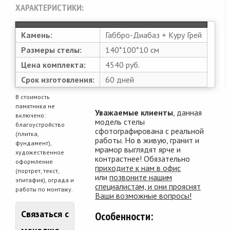
ХАРАКТЕРИСТИКИ:
Камень:
Габбро-Диабаз + Куру Грей
Размеры стелы:
140*100*10 см
Цена комплекта:
4540 руб.
Срок изготовления:
60 дней
В стоимость
памятника не
Уважаемые клиенты
, данная
включено:
модель стелы
благоустройство
сфотографирована с реальной
(плитка,
работы. Но в живую, гранит и
фундамент),
мрамор выглядят ярче и
художественное
контрастнее! Обязательно
оформление
приходите к нам в офис
(портрет, текст,
или
позвоните нашим
эпитафия), ограда и
специалистам, и они прояснят
работы по монтажу.
Ваши возможные вопросы!
Связаться с
Особенности: