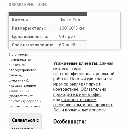
ХАРАКТЕРИСТИКИ:
Камень:
Лието Ред
Размеры стелы:
100*60*8 см
Цена комплекта:
945 руб.
Срок изготовления:
60 дней
В стоимость
памятника не
Уважаемые клиенты
, данная
включено:
модель стелы
благоустройство
сфотографирована с реальной
(плитка,
работы. Но в живую, гранит и
фундамент),
мрамор выглядят ярче и
художественное
контрастнее! Обязательно
оформление
приходите к нам в офис
(портрет, текст,
или
позвоните нашим
эпитафия), ограда и
специалистам, и они прояснят
работы по монтажу.
Ваши возможные вопросы!
Связаться с
Особенности: