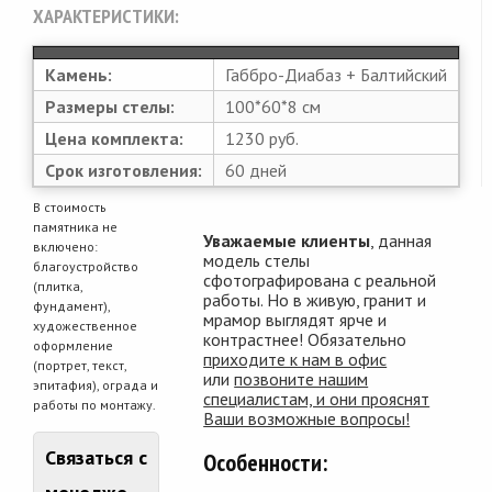
ХАРАКТЕРИСТИКИ:
Камень:
Габбро-Диабаз + Балтийский
Размеры стелы:
100*60*8 см
Цена комплекта:
1230 руб.
Срок изготовления:
60 дней
В стоимость
памятника не
Уважаемые клиенты
, данная
включено:
модель стелы
благоустройство
сфотографирована с реальной
(плитка,
работы. Но в живую, гранит и
фундамент),
мрамор выглядят ярче и
художественное
контрастнее! Обязательно
оформление
приходите к нам в офис
(портрет, текст,
или
позвоните нашим
эпитафия), ограда и
специалистам, и они прояснят
работы по монтажу.
Ваши возможные вопросы!
Связаться с
Особенности: