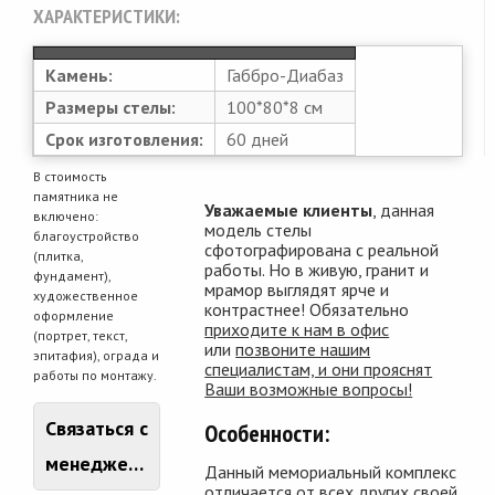
ХАРАКТЕРИСТИКИ:
Камень:
Габбро-Диабаз
Размеры стелы:
100*80*8 см
Срок изготовления:
60 дней
В стоимость
памятника не
Уважаемые клиенты
, данная
включено:
модель стелы
благоустройство
сфотографирована с реальной
(плитка,
работы. Но в живую, гранит и
фундамент),
мрамор выглядят ярче и
художественное
контрастнее! Обязательно
оформление
приходите к нам в офис
(портрет, текст,
или
позвоните нашим
эпитафия), ограда и
специалистам, и они прояснят
работы по монтажу.
Ваши возможные вопросы!
Связаться с
Особенности:
менеджером
Данный мемориальный комплекс
отличается от всех других своей