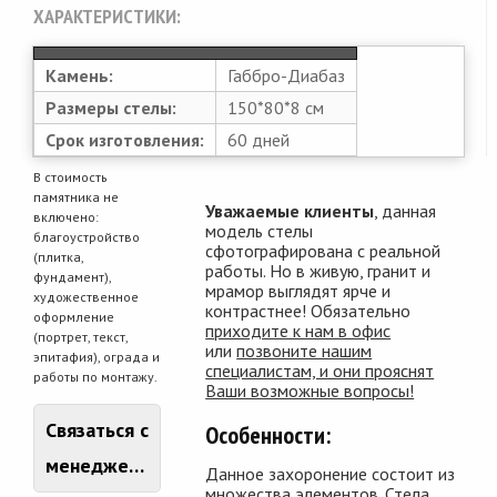
ХАРАКТЕРИСТИКИ:
Камень:
Габбро-Диабаз
Размеры стелы:
150*80*8 см
Срок изготовления:
60 дней
В стоимость
памятника не
Уважаемые клиенты
, данная
включено:
модель стелы
благоустройство
сфотографирована с реальной
(плитка,
работы. Но в живую, гранит и
фундамент),
мрамор выглядят ярче и
художественное
контрастнее! Обязательно
оформление
приходите к нам в офис
(портрет, текст,
или
позвоните нашим
эпитафия), ограда и
специалистам, и они прояснят
работы по монтажу.
Ваши возможные вопросы!
Связаться с
Особенности:
менеджером
Данное захоронение состоит из
множества элементов. Стела