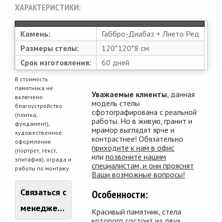
ХАРАКТЕРИСТИКИ:
Камень:
Габбро-Диабаз + Лието Ред
Размеры стелы:
120*120*8 см
Срок изготовления:
60 дней
В стоимость
памятника не
Уважаемые клиенты
, данная
включено:
модель стелы
благоустройство
сфотографирована с реальной
(плитка,
работы. Но в живую, гранит и
фундамент),
мрамор выглядят ярче и
художественное
контрастнее! Обязательно
оформление
приходите к нам в офис
(портрет, текст,
или
позвоните нашим
эпитафия), ограда и
специалистам, и они прояснят
работы по монтажу.
Ваши возможные вопросы!
Связаться с
Особенности:
менеджером
Красивый памятник, стела
которого состоит из двух