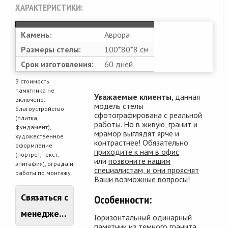
ХАРАКТЕРИСТИКИ:
Камень:
Аврора
Размеры стелы:
100*80*8 см
Срок изготовления:
60 дней
В стоимость
памятника не
Уважаемые клиенты
, данная
включено:
модель стелы
благоустройство
сфотографирована с реальной
(плитка,
работы. Но в живую, гранит и
фундамент),
мрамор выглядят ярче и
художественное
контрастнее! Обязательно
оформление
приходите к нам в офис
(портрет, текст,
или
позвоните нашим
эпитафия), ограда и
специалистам, и они прояснят
работы по монтажу.
Ваши возможные вопросы!
Связаться с
Особенности:
менеджером
Горизонтальный одинарный
памятник из темного гранита,