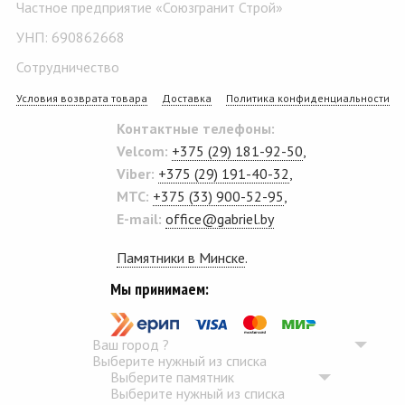
Частное предприятие «Союзгранит Строй»
УНП: 690862668
Сотрудничество
Условия возврата товара
Доставка
Политика конфиденциальности
Контактные телефоны:
Velcom:
+375 (29) 181-92-50
,
Viber:
+375 (29) 191-40-32
,
MTC:
+375 (33) 900-52-95
,
E-mail:
office@gabriel.by
Памятники в Минске
.
Мы принимаем:
Ваш город
?
Выберите нужный из списка
Выберите памятник
Выберите нужный из списка