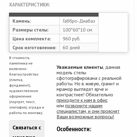
ХАРАКТЕРИСТИКИ:
Камень:
Габбро-Диабаз
Размеры стелы:
100*60*10 см
Цена комплекта:
960 руб.
Срок изготовления:
60 дней
В стоимость
памятника не
Уважаемые клиенты
, данная
включено:
модель стелы
благоустройство
сфотографирована с реальной
(плитка,
работы. Но в живую, гранит и
фундамент),
мрамор выглядят ярче и
художественное
контрастнее! Обязательно
оформление
приходите к нам в офис
(портрет, текст,
или
позвоните нашим
эпитафия), ограда и
специалистам, и они прояснят
работы по монтажу.
Ваши возможные вопросы!
Связаться с
Особенности: