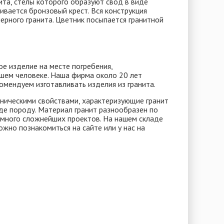
ита, стелы которого образуют свод в виде
ливается бронзовый крест. Вся конструкция
черного гранита. Цветник посыпается гранитной
е изделие на месте погребения,
пшем человеке. Наша фирма около 20 лет
омендуем изготавливать изделия из гранита.
ническими свойствами, характеризующие гранит
оде породу. Материал гранит разнообразен по
 много сложнейших проектов. На нашем складе
ожно познакомиться на сайте или у нас на