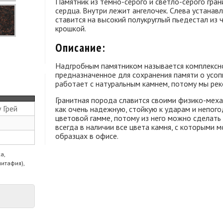
Памятник из темно-серого и светло-серого гран
сердца. Внутри лежит ангелочек. Слева устанав
ставится на высокий полукруглый пьедестал из 
крошкой.
Описание:
Надгробным памятником называется комплексно
предназначенное для сохранения памяти о усо
работает с натуральным камнем, потому мы рек
Гранитная порода славится своими физико-меха
 Грей
как очень надежную, стойкую к ударам и непог
цветовой гамме, потому из него можно сделать
всегда в наличии все цвета камня, с которыми м
образцах в офисе.
а,
питафия),