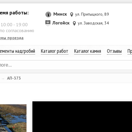
емя работы:
Минск
ул. Притыцкого, 89
Логойск
ул. Заводская, 34
:
10:00
-
19:00
 по согласованию
емы проезда
ементы надгробий
Каталог работ
Каталог камня
Отзывы
Пр
→
АП-373